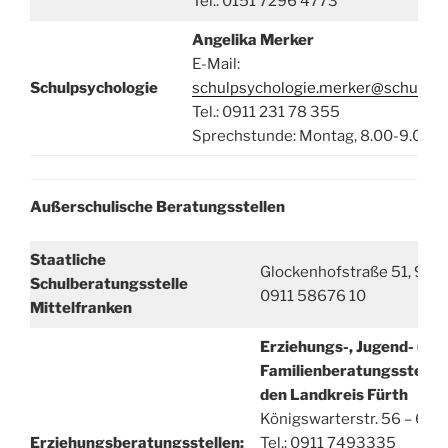
Tel.: 0151 7296 4773
Angelika Merker
E-Mail:
Schulpsychologie
schulpsychologie.merker@schulamt
Tel.: 0911 231 78 355
Sprechstunde: Montag, 8.00-9.00 U
Außerschulische Beratungsstellen
Staatliche
Glockenhofstraße 51, 9047
Schulberatungsstelle
0911 58676 10
Mittelfranken
Erziehungs-, Jugend- und
Familienberatungsstelle d
den Landkreis Fürth
Königswarterstr. 56 – 60,
Erziehungsberatungsstellen:
Tel.: 0911 7493335