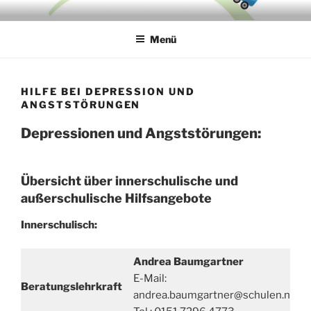
Zum
CARL-VON-OSSIETZKY-
Inhalt
GRUNDSCHULE
Menü
springen
HILFE BEI DEPRESSION UND
ANGSTSTÖRUNGEN
Depressionen und Angststörungen:
Übersicht über innerschulische und
außerschulische Hilfsangebote
Innerschulisch:
Andrea Baumgartner
E-Mail:
Beratungslehrkraft
andrea.baumgartner@schulen.nuer