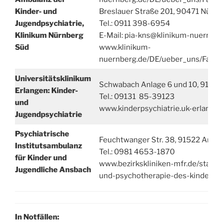
Kinder- und
Breslauer Straße 201, 90471 Nürnb
Jugendpsychiatrie,
Tel.: 0911 398-6954
Klinikum Nürnberg
E-Mail: pia-kns@klinikum-nuernber
Süd
www.klinikum-
nuernberg.de/DE/ueber_uns/Facha
Universitätsklinikum
Schwabach Anlage 6 und 10, 91054
Erlangen: Kinder-
Tel.: 09131 85-39123
und
www.kinderpsychiatrie.uk-erlangen
Jugendpsychiatrie
Psychiatrische
Feuchtwanger Str. 38, 91522 Ansb
Institutsambulanz
Tel.: 0981 4653-1870
für Kinder und
www.bezirkskliniken-mfr.de/stando
Jugendliche Ansbach
und-psychotherapie-des-kinder-un
In Notfällen: