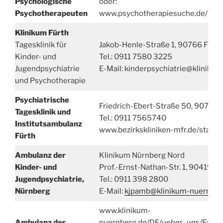
Psychologische
oder:
Psychotherapeuten
www.psychotherapiesuche.de/
Klinikum Fürth
Tagesklinik für
Jakob-Henle-Straße 1, 90766 Fürth
Kinder- und
Tel.: 0911 7580 3225
Jugendpsychiatrie
E-Mail: kinderpsychiatrie@klinikum
und Psychotherapie
Psychiatrische
Friedrich-Ebert-Straße 50, 90766 
Tagesklinik und
Tel.: 0911 7565740
Institutsambulanz
www.bezirkskliniken-mfr.de/stando
Fürth
Ambulanz der
Klinikum Nürnberg Nord
Kinder- und
Prof.-Ernst-Nathan-Str. 1, 90419 N
Jugendpsychiatrie,
Tel.: 0911 398 2800
Nürnberg
E-Mail:
kjpamb@klinikum-nuernber
www.klinikum-
Ambulanz der
nuernberg.de/DE/ueber_uns/Facha