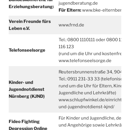
jugendberatung.de
Erziehungsberatung:
Für Eltern:
www.bke-elternberatu
Verein Freunde fürs
www.frnd.de
Leben e.V.
Tel.: 0800 1110111 oder 0800 1110
116 123
Telefonseelsorge
(rund um die Uhr und kostenfrei)
www.telefonseelsorge.de
Reutersbrunnenstraße 34, 90429
Tel.: 0911 231-33 33 (telefonische
Kinder- und
rund um die Uhr für Eltern, Kinder,
Jugendnotdienst
Jugendliche und Lehrkräfte)
Nürnberg (KJND)
www.schlupfwinkel.de/einrichtung
und-jugendnotdienst-kjnd/
Für Kinder und Jugendliche, deren
Fideo Fighting
und Angehörige sowie Lehrkräfte
Depression Online