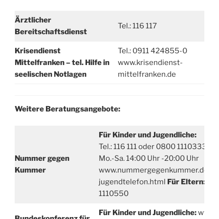
Ärztlicher
Tel.: 116 117
Bereitschaftsdienst
Krisendienst
Tel.: 0911 424855-0
Mittelfranken – tel. Hilfe in
www.krisendienst-
seelischen Notlagen
mittelfranken.de
Weitere Beratungsangebote:
Für Kinder und Jugendliche:
Tel.: 116 111 oder 0800 1110333
Nummer gegen
Mo.-Sa. 14:00 Uhr -20:00 Uhr
Kummer
www.nummergegenkummer.de/kin
jugendtelefon.html
Für Eltern:
Tel
1110550
Für Kinder und Jugendliche:
www.
Bundeskonferenz für