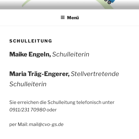
Zum
CARL-VON-OSSIETZKY-
Inhalt
GRUNDSCHULE
Menü
springen
SCHULLEITUNG
Maike Engeln,
Schulleiterin
Maria Träg-Engerer,
Stellvertretende
Schulleiterin
Sie erreichen die Schulleitung telefonisch unter
0911/231 70980
oder
per Mail:
mail@cvo-gs.de