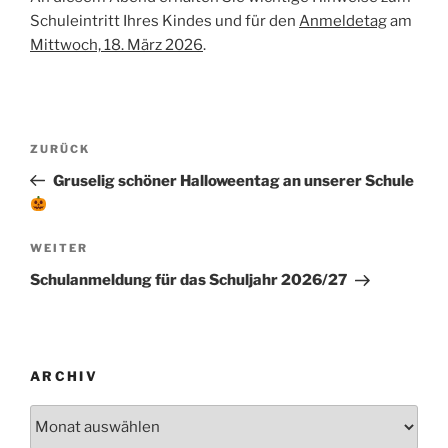
Schuleintritt Ihres Kindes und für den
Anmeldetag
am
Mittwoch, 18. März 2026
.
Beitragsnavigation
Vorheriger
ZURÜCK
Beitrag
Gruselig schöner Halloweentag an unserer Schule
Nächster
WEITER
Beitrag
Schulanmeldung für das Schuljahr 2026/27
ARCHIV
Archiv