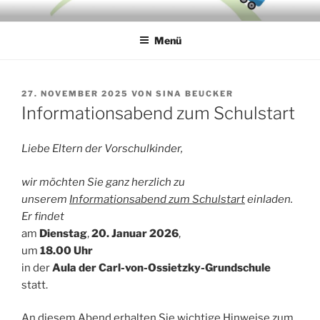
Zum
CARL-VON-OSSIETZKY-
Inhalt
GRUNDSCHULE
Menü
springen
VERÖFFENTLICHT
27. NOVEMBER 2025
VON
SINA BEUCKER
AM
Informationsabend zum Schulstart
Liebe Eltern der Vorschulkinder,
wir möchten Sie ganz herzlich zu
unserem
Informationsabend zum Schulstart
einladen.
Er findet
am
Dienstag
,
20. Januar 2026
,
um
18.00 Uhr
in der
Aula der Carl-von-Ossietzky-Grundschule
statt.
An diesem Abend erhalten Sie wichtige Hinweise zum